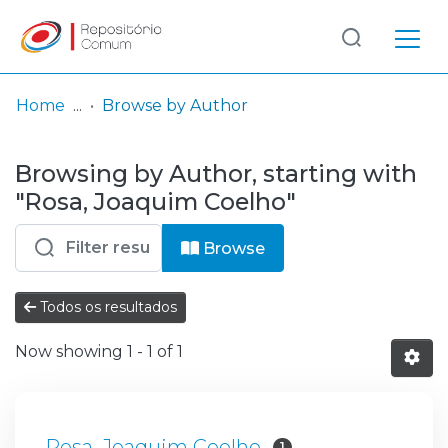
Log
(current)
In
Home
Browse by Author
Communities
Browsing by Author, starting with
& Collections
"Rosa, Joaquim Coelho"
Browse repository
Browse
Entities
Todos os resultados
Now showing
1 - 1 of 1
Rosa, Joaquim Coelho
1