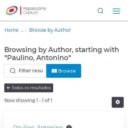
Log
(current)
In
Home
Browse by Author
Communities
Browsing by Author, starting with
& Collections
"Paulino, Antonino"
Browse repository
Browse
Entities
Todos os resultados
Now showing
1 - 1 of 1
Paulino, Antonino
1