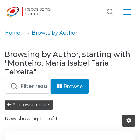
Log
(current)
In
Home
Browse by Author
Communities
Browsing by Author, starting with
& Collections
"Monteiro, Maria Isabel Faria
Browse repository
Teixeira"
Entities
Browse
All browse results
Now showing
1 - 1 of 1