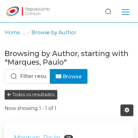
Log
(current)
In
Home
Browse by Author
Communities
Browsing by Author, starting with
& Collections
"Marques, Paulo"
Browse repository
Browse
Entities
Todos os resultados
Now showing
1 - 1 of 1
Marques, Paulo
25