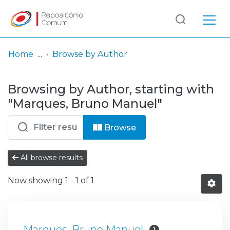
Log
(current)
In
Home
Browse by Author
Communities
Browsing by Author, starting with
& Collections
"Marques, Bruno Manuel"
Browse repository
Browse
Entities
All browse results
Now showing
1 - 1 of 1
Marques, Bruno Manuel
1