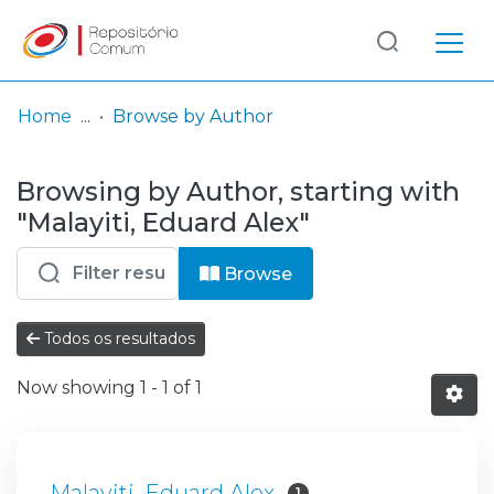
Log
(current)
In
Home
Browse by Author
Communities
Browsing by Author, starting with
& Collections
"Malayiti, Eduard Alex"
Browse repository
Browse
Entities
Todos os resultados
Now showing
1 - 1 of 1
Malayiti, Eduard Alex
1