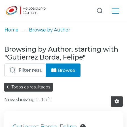
Log
(current)
In
Home
Browse by Author
Communities
Browsing by Author, starting with
& Collections
"Gutierrez Borda, Felipe"
Browse repository
Browse
Entities
Todos os resultados
Now showing
1 - 1 of 1
Gutierrez Borda, Felipe
1