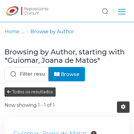
Log
(current)
In
Home
Browse by Author
Communities
Browsing by Author, starting with
& Collections
"Guiomar, Joana de Matos"
Browse repository
Browse
Entities
Todos os resultados
Now showing
1 - 1 of 1
Guiomar, Joana de Matos
1