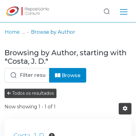
Log
(current)
In
Home
Browse by Author
Communities
Browsing by Author, starting with
& Collections
"Costa, J. D."
Browse repository
Browse
Entities
Todos os resultados
Now showing
1 - 1 of 1
Costa, J. D.
1