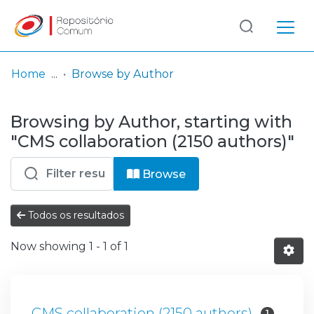
Log
(current)
In
Home
Browse by Author
Communities
Browsing by Author, starting with
& Collections
"CMS collaboration (2150 authors)"
Browse repository
Browse
Entities
Todos os resultados
Now showing
1 - 1 of 1
CMS collaboration (2150 authors)
1