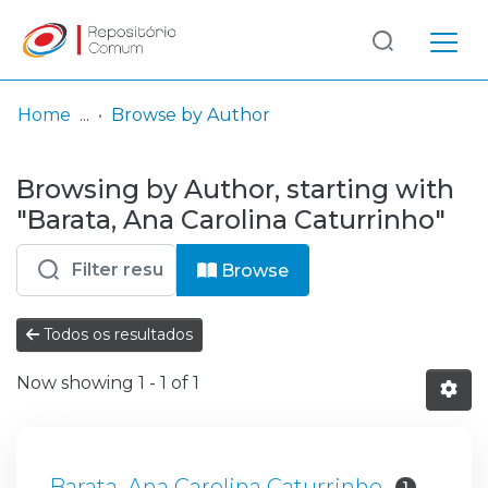
Log
(current)
In
Home
Browse by Author
Communities
Browsing by Author, starting with
& Collections
"Barata, Ana Carolina Caturrinho"
Browse repository
Browse
Entities
Todos os resultados
Now showing
1 - 1 of 1
Barata, Ana Carolina Caturrinho
1