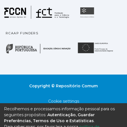
Fundação para a Ciência
Universidade
RCAAP FUNDERS
República Portuguesa · M
União
Copyright © Repositório Comum
Cookie settings
Recolhemos e processamos informação pessoal para os
Privacy policy
seguintes propósitos:
Autenticação, Guardar
Preferências, Termos de Uso e Estatísticas
.
End User Agreement
Para saber mais, por favor leia a nossa
política de