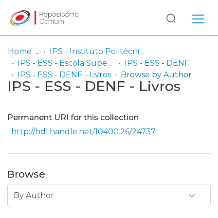
Log
(current)
In
Home
IPS - Instituto Politécnico de Setúbal
IPS - ESS - Escola Superior de Saúde
IPS - ESS - DENF
Communities
IPS - ESS - DENF - Livros
Browse by Author
IPS - ESS - DENF - Livros
& Collections
Browse repository
Permanent URI for this collection
Entities
http://hdl.handle.net/10400.26/24737
Browse