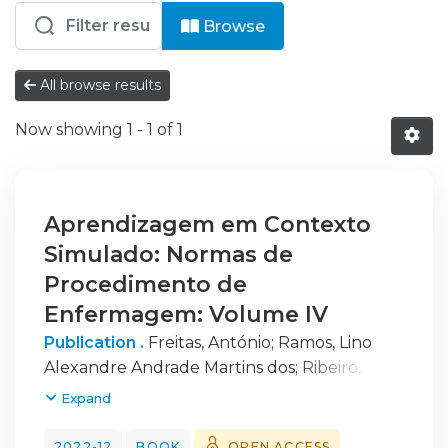
Browsing IPS - ESS - DENF - Livros by
Browse
All browse results
Now showing
1 - 1 of 1
Aprendizagem em Contexto
Simulado: Normas de
Procedimento de
Enfermagem: Volume IV
Publication .
Freitas, António
;
Ramos, Lino
Alexandre Andrade Martins dos
;
Ribeiro,
Celso Pires
;
Inês, Rui
;
Batalha, Nara
Expand
2022-12
BOOK
OPEN ACCESS